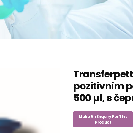
Transferpett
pozitivnim 
500 µl, s če