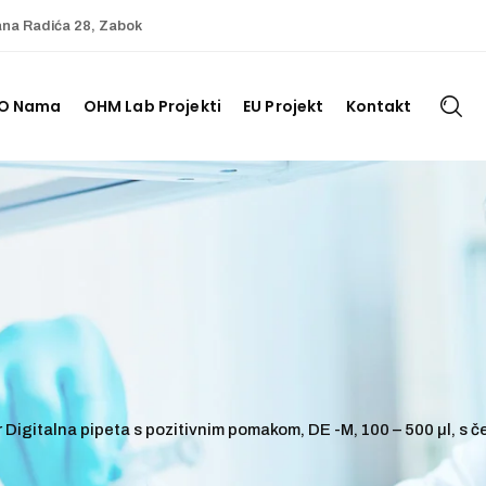
ana Radića 28, Zabok
O Nama
OHM Lab Projekti
EU Projekt
Kontakt
 Digitalna pipeta s pozitivnim pomakom, DE -M, 100 – 500 µl, s 