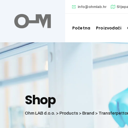
Skip
info@ohmlab.hr
Stjep
to
content
Početna
Proizvođači
Shop
Ohm LAB d.o.o.
>
Products
>
Brand
>
Transferpettor