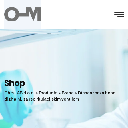
Skip
to
content
Shop
Ohm LAB d.o.o.
>
Products
>
Brand
>
Dispenzer za boce,
digitalni, sa recirkulacijskim ventilom