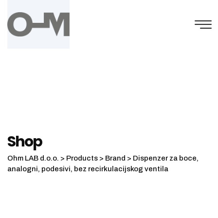
Skip
to
content
Shop
Ohm LAB d.o.o.
>
Products
>
Brand
>
Dispenzer za boce,
analogni, podesivi, bez recirkulacijskog ventila