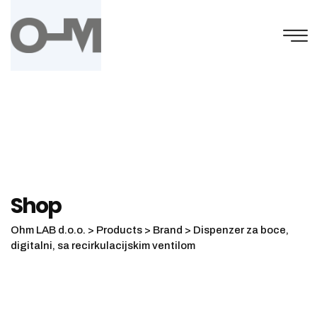
Skip
to
content
Shop
Ohm LAB d.o.o.
>
Products
>
Brand
>
Dispenzer za boce,
digitalni, sa recirkulacijskim ventilom