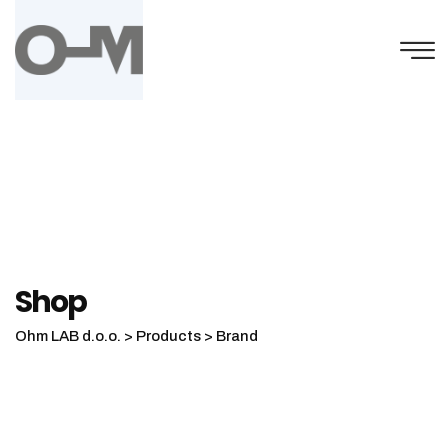
Skip
to
content
Shop
Ohm LAB d.o.o.
>
Products
>
Brand