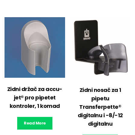
Zidni držač za accu-
Zidni nosač za 1
jet® pro pipetet
pipetu
kontroler, 1 komad
Transferpette®
digitalnu i -8/-12
digitalnu
Read More