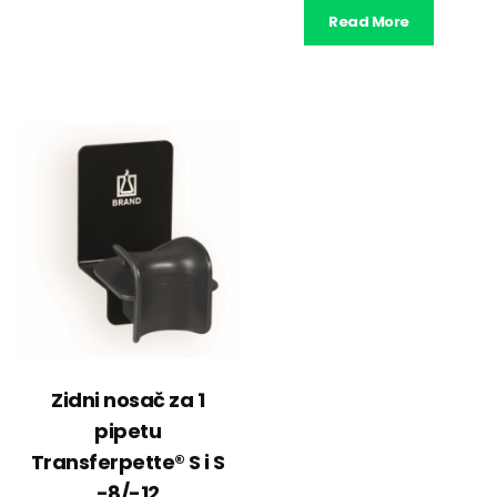
Read More
Zidni nosač za 1
pipetu
Transferpette® S i S
-8/-12