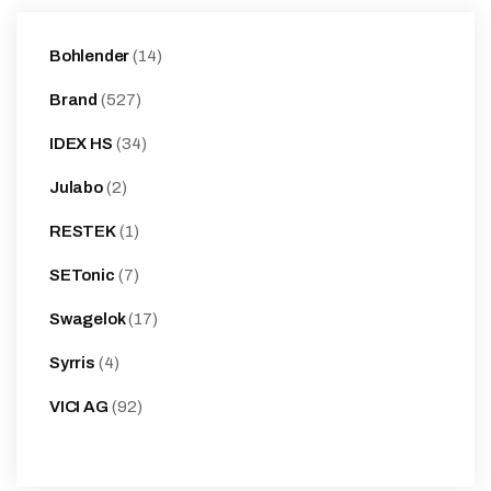
14
Bohlender
14
products
527
Brand
527
products
34
IDEX HS
34
products
2
Julabo
2
products
1
RESTEK
1
product
7
SETonic
7
products
17
Swagelok
17
products
4
Syrris
4
products
92
VICI AG
92
products