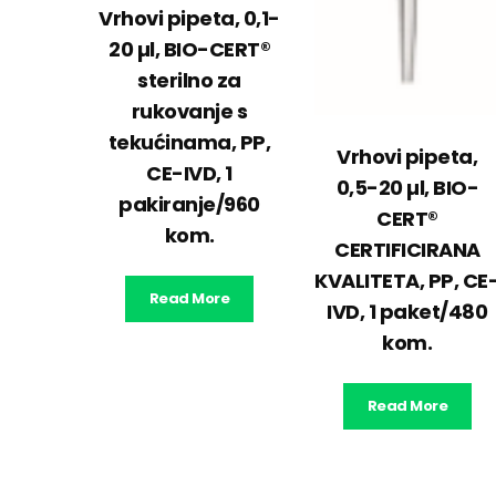
Vrhovi pipeta, 0,1-
20 µl, BIO-CERT®
sterilno za
rukovanje s
tekućinama, PP,
Vrhovi pipeta,
CE-IVD, 1
0,5-20 µl, BIO-
pakiranje/960
CERT®
kom.
CERTIFICIRANA
KVALITETA, PP, CE
Read More
IVD, 1 paket/480
kom.
Read More