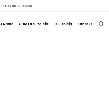
ana Radića 28, Zabok
O Nama
OHM Lab Projekti
EU Projekt
Kontakt