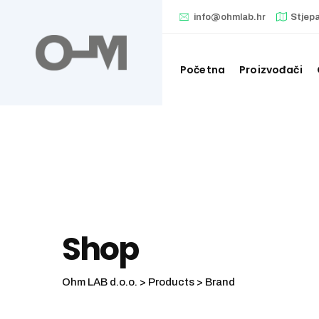
Skip
info@ohmlab.hr
Stjep
to
content
Početna
Proizvođači
Shop
Ohm LAB d.o.o.
>
Products
>
Brand