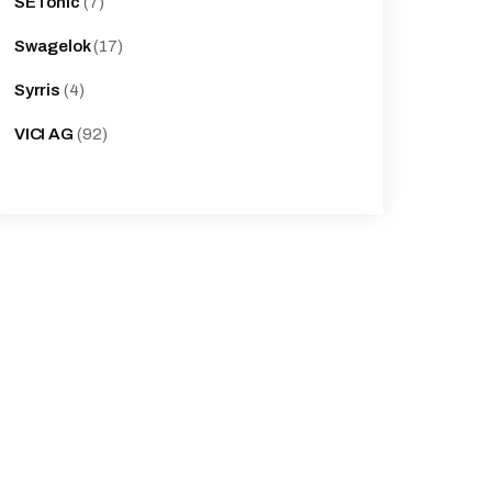
7
SETonic
7
products
17
Swagelok
17
products
4
Syrris
4
products
92
VICI AG
92
products