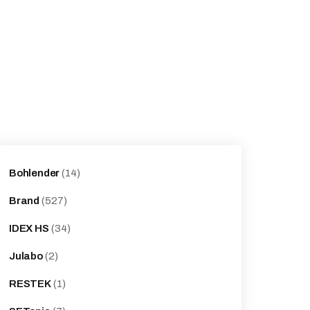
14
Bohlender
14
products
527
Brand
527
products
34
IDEX HS
34
products
2
Julabo
2
products
1
RESTEK
1
product