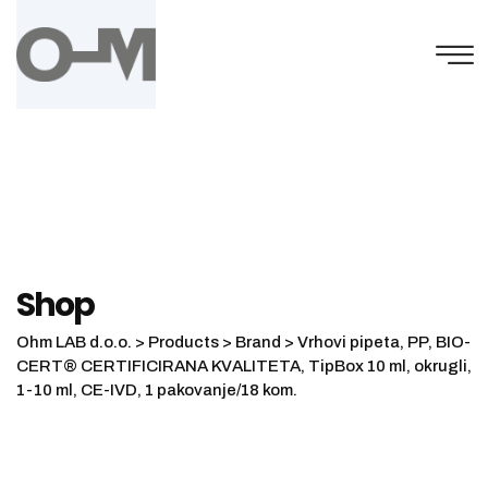
Skip
to
content
Shop
Ohm LAB d.o.o.
>
Products
>
Brand
>
Vrhovi pipeta, PP, BIO-
CERT® CERTIFICIRANA KVALITETA, TipBox 10 ml, okrugli,
1-10 ml, CE-IVD, 1 pakovanje/18 kom.