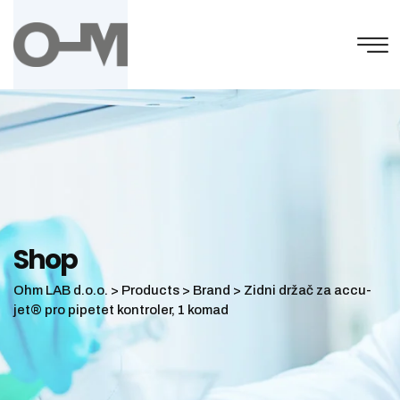
Skip
to
content
Shop
Ohm LAB d.o.o.
>
Products
>
Brand
>
Zidni držač za accu-
jet® pro pipetet kontroler, 1 komad