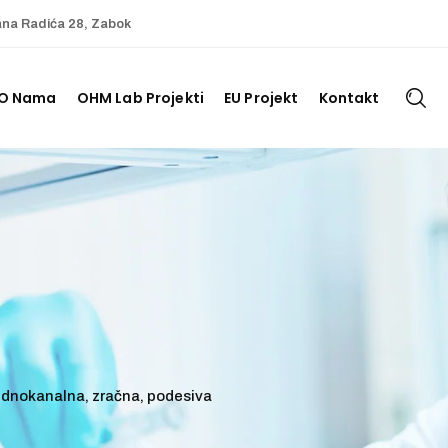
ana Radića 28, Zabok
O Nama
OHM Lab Projekti
EU Projekt
Kontakt
ednokanalna, zračna, podesiva