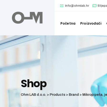
Skip
info@ohmlab.hr
Stjep
to
content
Početna
Proizvođači
Shop
Ohm LAB d.o.o.
>
Products
>
Brand
>
Mikropipeta, j