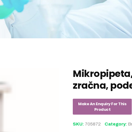
Mikropipeta
zračna, pod
SKU:
705872
Category:
B