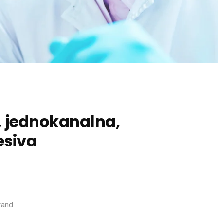
, jednokanalna,
esiva
rand