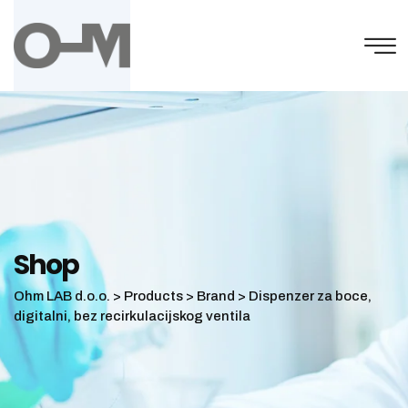
Skip
to
content
Shop
Ohm LAB d.o.o.
>
Products
>
Brand
>
Dispenzer za boce,
digitalni, bez recirkulacijskog ventila