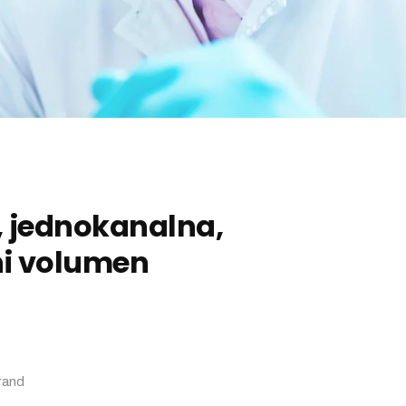
, jednokanalna,
ni volumen
rand