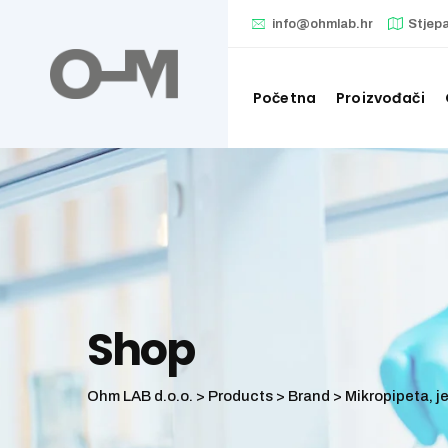
Skip
info@ohmlab.hr
Stjep
to
content
Početna
Proizvođači
Shop
Ohm LAB d.o.o.
>
Products
>
Brand
>
Mikropipeta, j