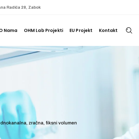
ana Radića 28, Zabok
O Nama
OHM Lab Projekti
EU Projekt
Kontakt
ednokanalna, zračna, fiksni volumen