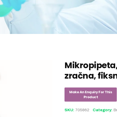
Mikropipeta
zračna, fiks
SKU:
705862
Category:
B