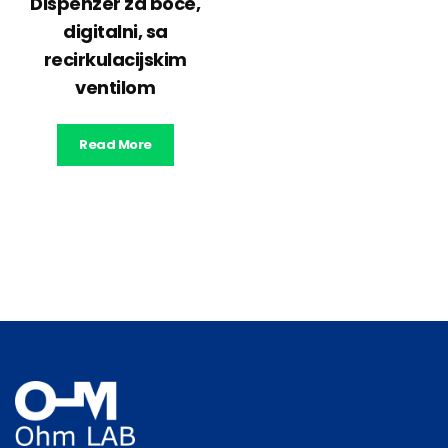
Dispenzer za boce,
digitalni, sa
recirkulacijskim
ventilom
Read More