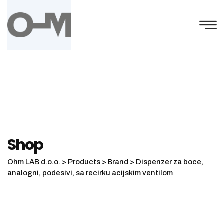
Skip
to
content
Shop
Ohm LAB d.o.o.
>
Products
>
Brand
>
Dispenzer za boce,
analogni, podesivi, sa recirkulacijskim ventilom