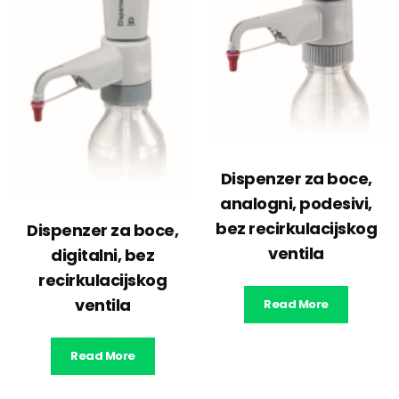
Dispenzer za boce,
analogni, podesivi,
bez recirkulacijskog
Dispenzer za boce,
ventila
digitalni, bez
recirkulacijskog
ventila
Read More
Read More