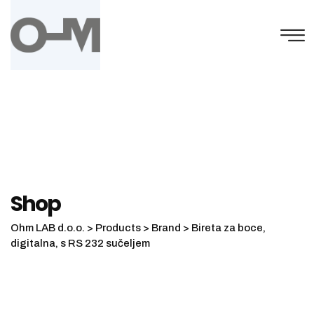
Skip
to
content
Shop
Ohm LAB d.o.o.
>
Products
>
Brand
>
Bireta za boce,
digitalna, s RS 232 sučeljem