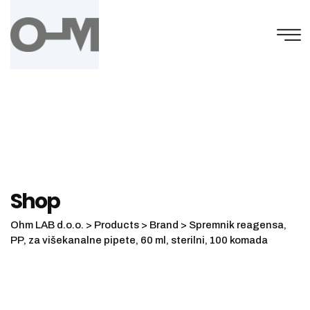
Skip
to
content
Shop
Ohm LAB d.o.o.
>
Products
>
Brand
>
Spremnik reagensa,
PP, za višekanalne pipete, 60 ml, sterilni, 100 komada