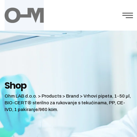
Skip
to
content
Shop
Ohm LAB d.o.o.
>
Products
>
Brand
>
Vrhovi pipeta, 1-50 µl,
BIO-CERT® sterilno za rukovanje s tekućinama, PP, CE-
IVD, 1 pakiranje/960 kom.