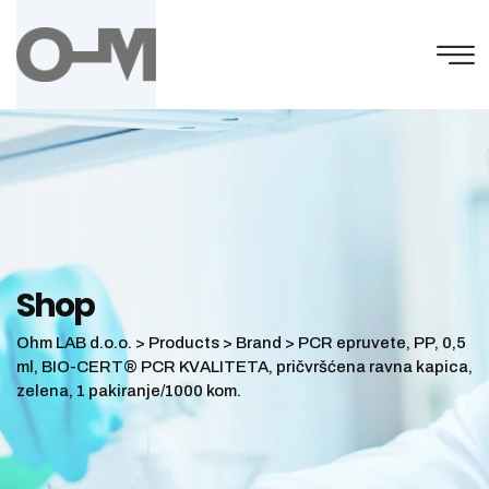
Skip
to
content
Shop
Ohm LAB d.o.o.
>
Products
>
Brand
>
PCR epruvete, PP, 0,5
ml, BIO-CERT® PCR KVALITETA, pričvršćena ravna kapica,
zelena, 1 pakiranje/1000 kom.