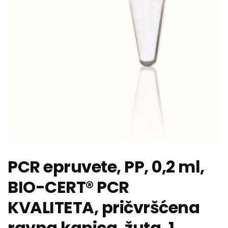
PCR epruvete, PP, 0,2 ml,
BIO-CERT® PCR
KVALITETA, pričvršćena
ravna kapica, žuta, 1