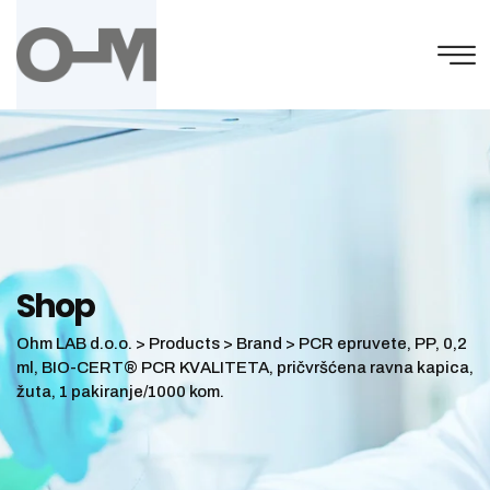
Skip
to
content
Shop
Ohm LAB d.o.o.
>
Products
>
Brand
>
PCR epruvete, PP, 0,2
ml, BIO-CERT® PCR KVALITETA, pričvršćena ravna kapica,
žuta, 1 pakiranje/1000 kom.