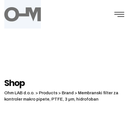
Skip
to
content
Shop
Ohm LAB d.o.o.
>
Products
>
Brand
>
Membranski filter za
kontroler makro pipete, PTFE, 3 µm, hidrofoban