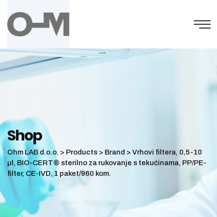
Skip
to
content
Shop
Ohm LAB d.o.o.
>
Products
>
Brand
>
Vrhovi filtera, 0,5-10
µl, BIO-CERT® sterilno za rukovanje s tekućinama, PP/PE-
filter, CE-IVD, 1 paket/960 kom.