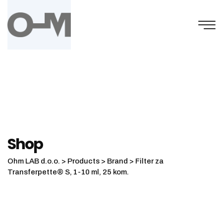
Skip
to
content
Shop
Ohm LAB d.o.o.
>
Products
>
Brand
>
Filter za
Transferpette® S, 1-10 ml, 25 kom.