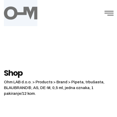
Skip
to
content
Shop
Ohm LAB d.o.o.
>
Products
>
Brand
>
Pipeta, trbušasta,
BLAUBRAND®, AS, DE-M, 0,5 ml, jedna oznaka, 1
pakiranje/12 kom.