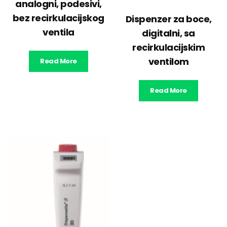
analogni, podesivi,
bez recirkulacijskog
Dispenzer za boce,
ventila
digitalni, sa
recirkulacijskim
ventilom
Read More
Read More