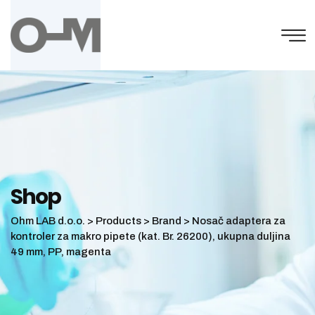
Skip
to
content
Shop
Ohm LAB d.o.o.
>
Products
>
Brand
>
Nosač adaptera za
kontroler za makro pipete (kat. Br. 26200), ukupna duljina
49 mm, PP, magenta