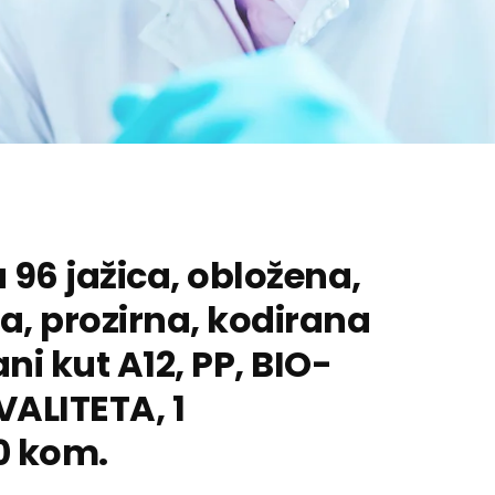
 96 jažica, obložena,
la, prozirna, kodirana
ani kut A12, PP, BIO-
VALITETA, 1
0 kom.