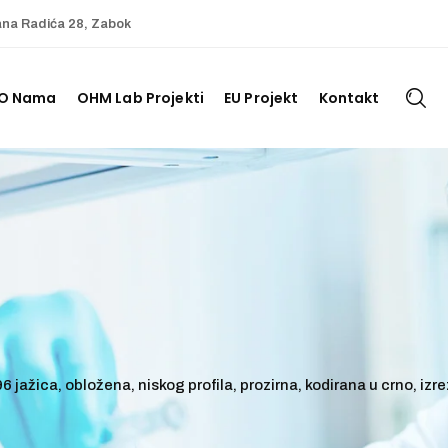
ana Radića 28, Zabok
O Nama
OHM Lab Projekti
EU Projekt
Kontakt
6 jažica, obložena, niskog profila, prozirna, kodirana u crno, 