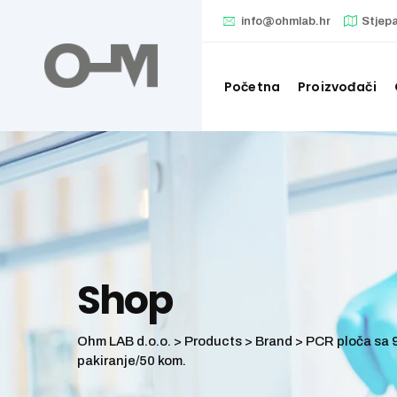
Skip
info@ohmlab.hr
Stjep
to
content
Početna
Proizvođači
Shop
Ohm LAB d.o.o.
>
Products
>
Brand
>
PCR ploča sa 9
pakiranje/50 kom.