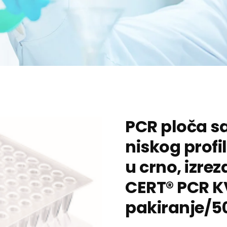
PCR ploča sa
niskog profi
u crno, izrez
CERT® PCR K
pakiranje/5