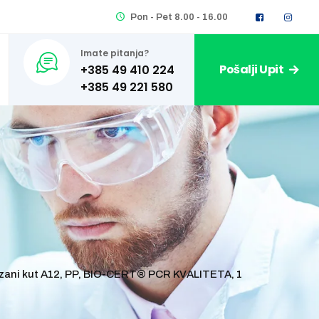
Pon - Pet 8.00 - 16.00
Imate pitanja?
Pošalji Upit
+385 49 410 224
izrezani kut A12, PP, BIO-CERT® PCR KVALITETA, 1