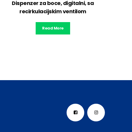
Dispenzer za boce, digitalni, sa
recirkulacijskim ventilom
Read More