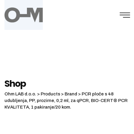
Skip
to
content
Shop
Ohm LAB d.o.o.
>
Products
>
Brand
>
PCR ploče s 48
udubljenja, PP, prozirne, 0,2 ml, za qPCR, BIO-CERT® PCR
KVALITETA, 1 pakiranje/20 kom.