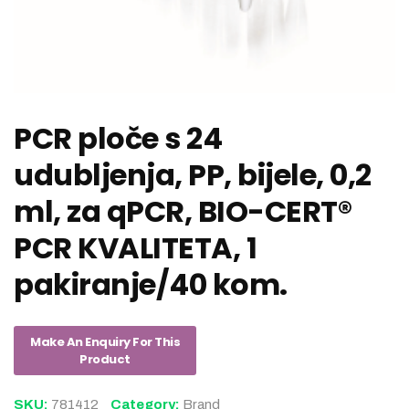
PCR ploče s 24
udubljenja, PP, bijele, 0,2
ml, za qPCR, BIO-CERT®
PCR KVALITETA, 1
pakiranje/40 kom.
SKU:
781412
Category:
Brand