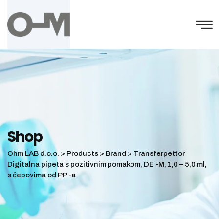
Skip
to
content
Shop
Ohm LAB d.o.o.
>
Products
>
Brand
>
Transferpettor
Digitalna pipeta s pozitivnim pomakom, DE -M, 1,0 – 5,0 ml,
s čepovima od PP -a