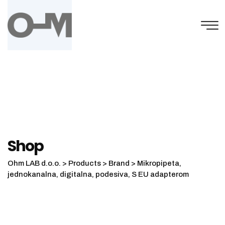
Skip
to
content
Shop
Ohm LAB d.o.o.
>
Products
>
Brand
>
Mikropipeta,
jednokanalna, digitalna, podesiva, S EU adapterom