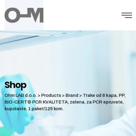
Skip
to
content
Shop
Ohm LAB d.o.o.
>
Products
>
Brand
>
Trake od 8 kapa, PP,
BIO-CERT® PCR KVALITETA, zelena, za PCR epruvete,
kupolaste, 1 paket/125 kom.