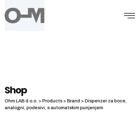
Skip
to
content
Shop
Ohm LAB d.o.o.
>
Products
>
Brand
>
Dispenzer za boce,
analogni, podesivi, s automatskim punjenjem