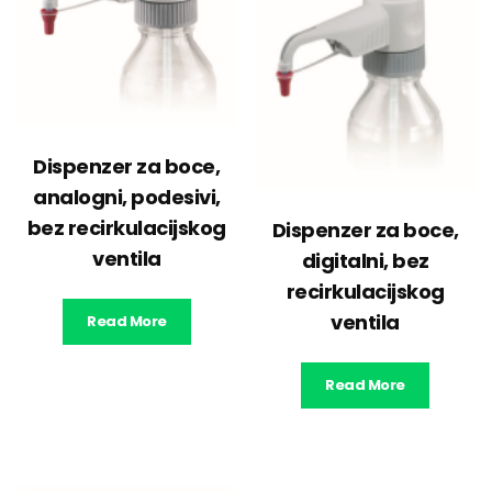
Dispenzer za boce,
analogni, podesivi,
bez recirkulacijskog
Dispenzer za boce,
ventila
digitalni, bez
recirkulacijskog
ventila
Read More
Read More