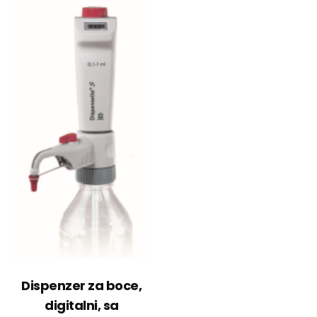
Dispenzer za boce,
digitalni, sa