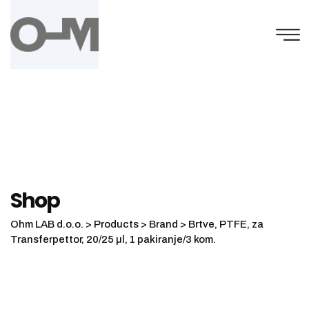
Skip
to
content
Shop
Ohm LAB d.o.o.
>
Products
>
Brand
>
Brtve, PTFE, za
Transferpettor, 20/25 µl, 1 pakiranje/3 kom.