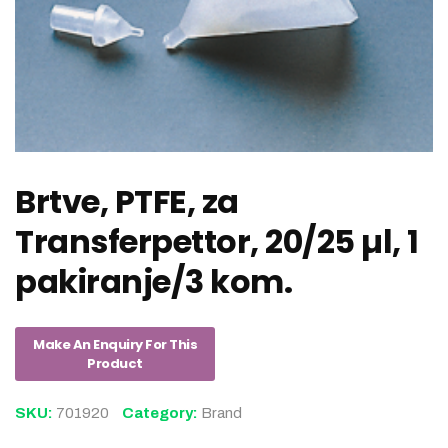
Brtve, PTFE, za
Transferpettor, 20/25 µl, 1
pakiranje/3 kom.
SKU:
701920
Category:
Brand