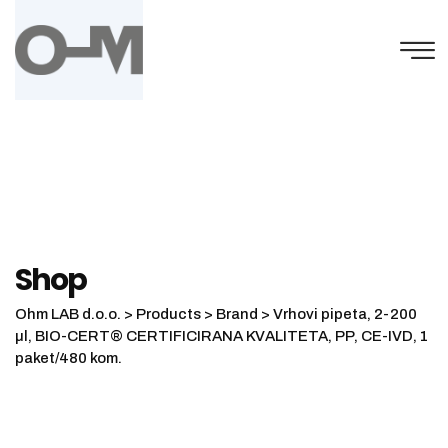
Skip
to
content
Shop
Ohm LAB d.o.o.
>
Products
>
Brand
>
Vrhovi pipeta, 2-200
µl, BIO-CERT® CERTIFICIRANA KVALITETA, PP, CE-IVD, 1
paket/480 kom.