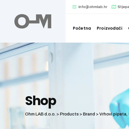
Skip
info@ohmlab.hr
Stjep
to
content
Početna
Proizvođači
Shop
Ohm LAB d.o.o.
>
Products
>
Brand
>
Vrhovi pipeta