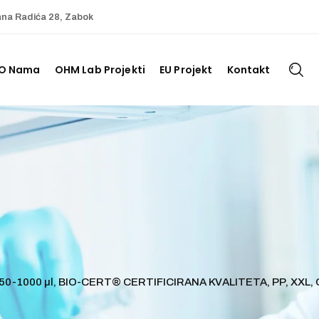
ana Radića 28, Zabok
O Nama
OHM Lab Projekti
EU Projekt
Kontakt
, 50-1000 µl, BIO-CERT® CERTIFICIRANA KVALITETA, PP, XXL, C