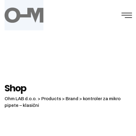
Skip
to
content
Shop
Ohm LAB d.o.o.
>
Products
>
Brand
>
kontroler za mikro
pipete – klasični