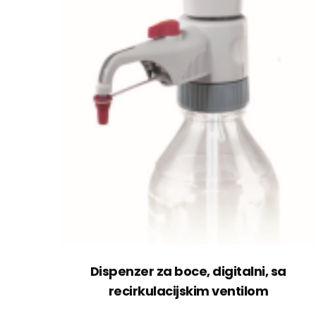
Dispenzer za boce, digitalni, sa
recirkulacijskim ventilom