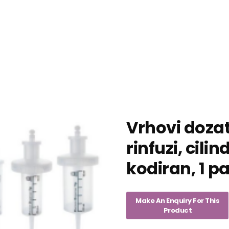
Vrhovi dozat
rinfuzi, cilin
kodiran, 1 p