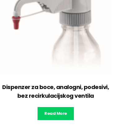
Dispenzer za boce, analogni, podesivi,
bez recirkulacijskog ventila
Read More