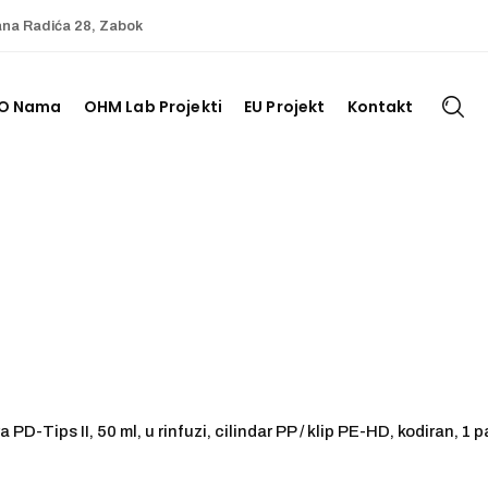
ana Radića 28, Zabok
O Nama
OHM Lab Projekti
EU Projekt
Kontakt
 PD-Tips II, 50 ml, u rinfuzi, cilindar PP / klip PE-HD, kodiran, 1 p