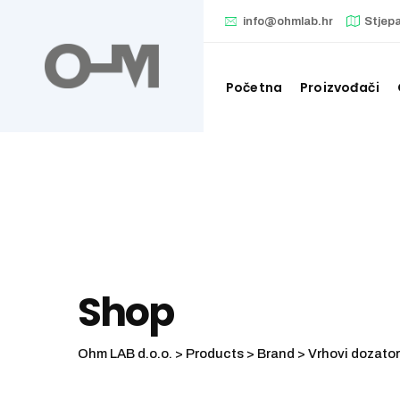
Skip
info@ohmlab.hr
Stjep
to
content
Početna
Proizvođači
Shop
Ohm LAB d.o.o.
>
Products
>
Brand
>
Vrhovi dozatora