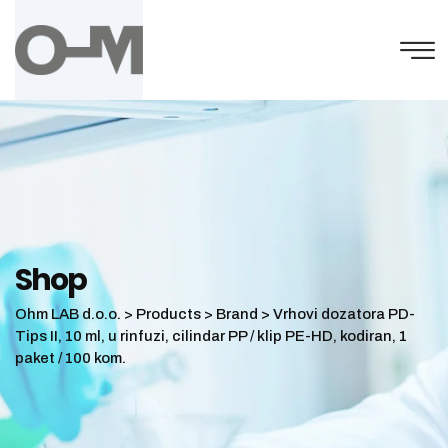
Skip
to
content
Shop
Ohm LAB d.o.o.
>
Products
>
Brand
>
Vrhovi dozatora PD-
Tips II, 10 ml, u rinfuzi, cilindar PP / klip PE-HD, kodiran, 1
paket / 100 kom.