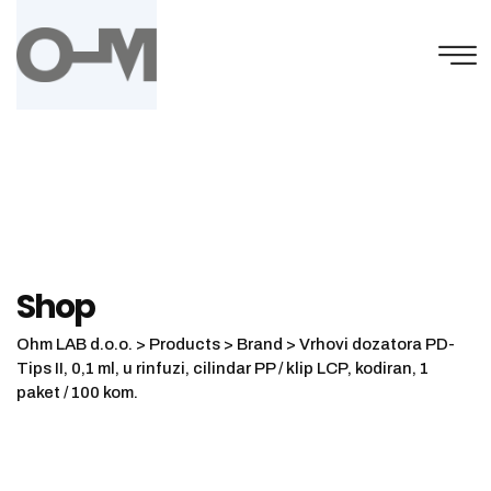
Skip
to
content
Shop
Ohm LAB d.o.o.
>
Products
>
Brand
>
Vrhovi dozatora PD-
Tips II, 0,1 ml, u rinfuzi, cilindar PP / klip LCP, kodiran, 1
paket / 100 kom.