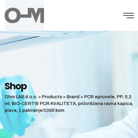
Skip
to
content
Shop
Ohm LAB d.o.o.
>
Products
>
Brand
>
PCR epruvete, PP, 0,2
ml, BIO-CERT® PCR KVALITETA, pričvršćena ravna kapica,
plava, 1 pakiranje/1000 kom.