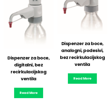
Dispenzer za boce,
analogni, podesivi,
bez recirkulacijskog
Dispenzer za boce,
ventila
digitalni, bez
recirkulacijskog
ventila
Read More
Read More