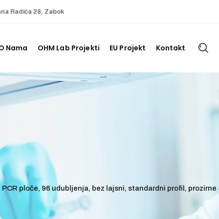
ana Radića 28, Zabok
O Nama
OHM Lab Projekti
EU Projekt
Kontakt
 PCR ploče, 96 udubljenja, bez lajsni, standardni profil, prozirn