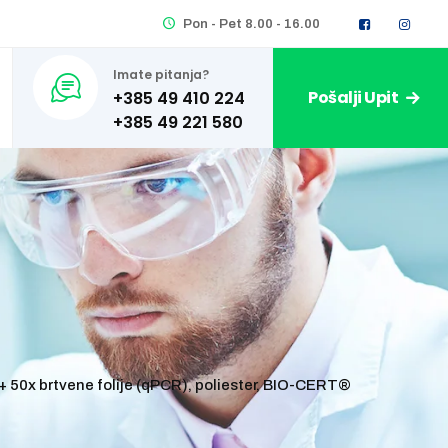
Pon - Pet 8.00 - 16.00
Imate pitanja?
Pošalji Upit
+385 49 410 224
e + 50x brtvene folije (qPCR), poliester, BIO-CERT®