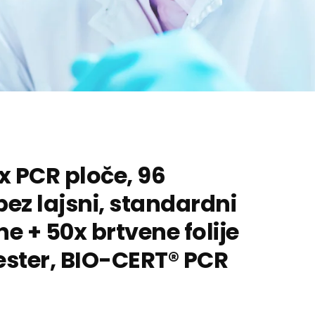
0x PCR ploče, 96
bez lajsni, standardni
rne + 50x brtvene folije
ester, BIO-CERT® PCR