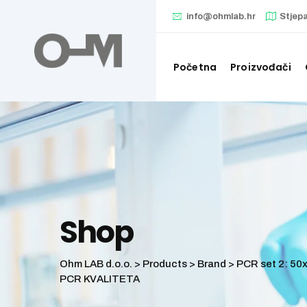
Skip
info@ohmlab.hr
Stjep
to
content
Početna
Proizvođači
Shop
Ohm LAB d.o.o.
>
Products
>
Brand
>
PCR set 2: 50x
PCR KVALITETA