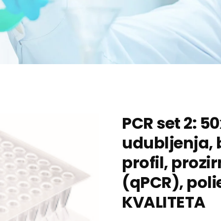
PCR set 2: 5
udubljenja, 
profil, prozi
(qPCR), poli
KVALITETA