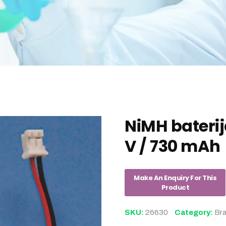
NiMH baterij
V / 730 mAh
SKU:
26630
Category:
Br