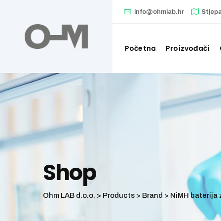
Skip
info@ohmlab.hr
Stjep
to
content
Početna
Proizvođači
Shop
Ohm LAB d.o.o.
>
Products
>
Brand
>
NiMH baterija 