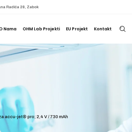
ana Radića 28, Zabok
O Nama
OHM Lab Projekti
EU Projekt
Kontakt
za accu-jet® pro; 2,4 V / 730 mAh