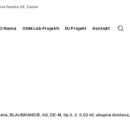
ana Radića 28, Zabok
O Nama
OHM Lab Projekti
EU Projekt
Kontakt
eta, BLAUBRAND®, AS, DE-M, tip 2, 2: 0,02 ml, ukupna dostava, 