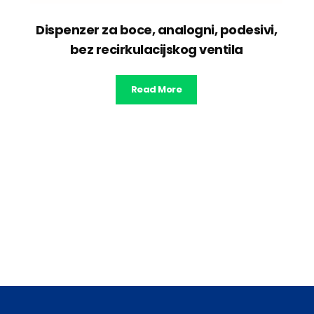
Dispenzer za boce, analogni, podesivi,
bez recirkulacijskog ventila
Read More