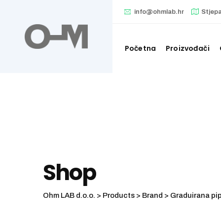
Skip
info@ohmlab.hr
Stjep
to
content
Početna
Proizvođači
Shop
Ohm LAB d.o.o.
>
Products
>
Brand
>
Graduirana pip