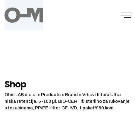
Skip
to
content
Shop
Ohm LAB d.o.o.
>
Products
>
Brand
>
Vrhovi filtera Ultra
niska retencija, 5-100 µl, BIO-CERT® sterilno za rukovanje
s tekućinama, PP/PE-filter, CE-IVD, 1 paket/960 kom.