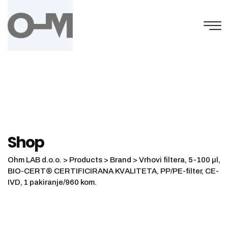
Skip
to
content
Shop
Ohm LAB d.o.o.
>
Products
>
Brand
>
Vrhovi filtera, 5-100 µl,
BIO-CERT® CERTIFICIRANA KVALITETA, PP/PE-filter, CE-
IVD, 1 pakiranje/960 kom.