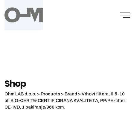
Skip
to
content
Shop
Ohm LAB d.o.o.
>
Products
>
Brand
>
Vrhovi filtera, 0,5-10
µl, BIO-CERT® CERTIFICIRANA KVALITETA, PP/PE-filter,
CE-IVD, 1 pakiranje/960 kom.