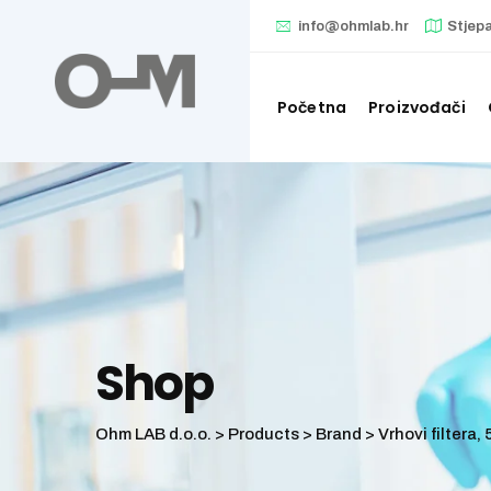
Skip
info@ohmlab.hr
Stjep
to
content
Početna
Proizvođači
Shop
Ohm LAB d.o.o.
>
Products
>
Brand
>
Vrhovi filtera