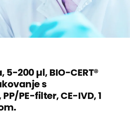
a, 5-200 µl, BIO-CERT®
rukovanje s
PP/PE-filter, CE-IVD, 1
kom.