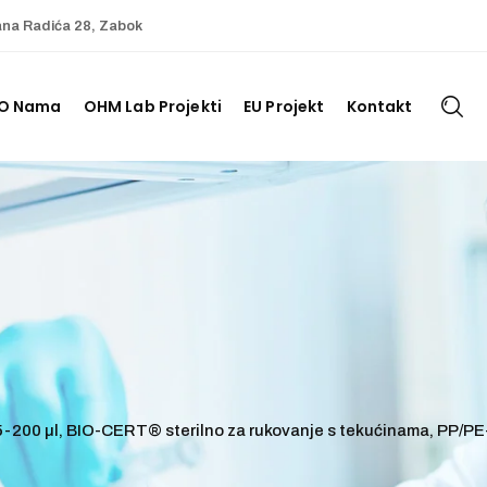
ana Radića 28, Zabok
O Nama
OHM Lab Projekti
EU Projekt
Kontakt
, 5-200 µl, BIO-CERT® sterilno za rukovanje s tekućinama, PP/PE-