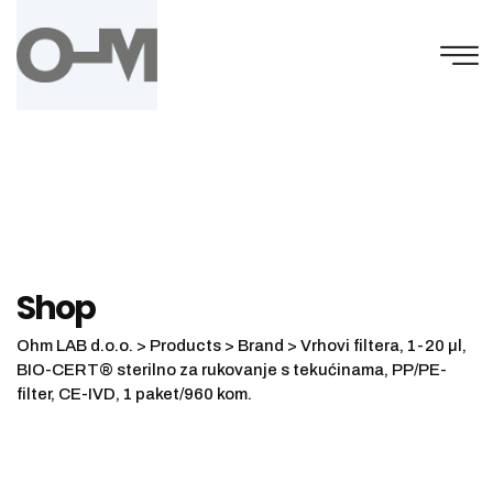
Skip
to
content
Shop
Ohm LAB d.o.o.
>
Products
>
Brand
>
Vrhovi filtera, 1-20 µl,
BIO-CERT® sterilno za rukovanje s tekućinama, PP/PE-
filter, CE-IVD, 1 paket/960 kom.