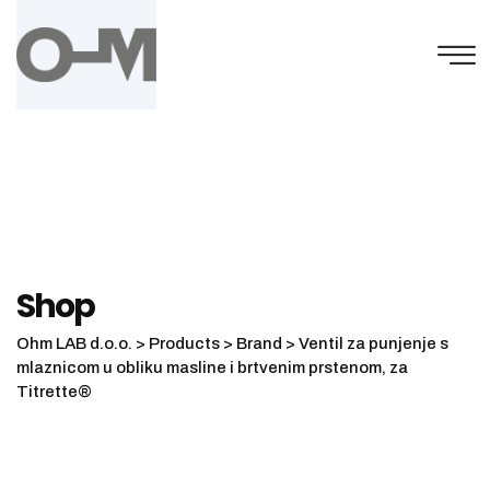
Skip
to
content
Shop
Ohm LAB d.o.o.
>
Products
>
Brand
>
Ventil za punjenje s
mlaznicom u obliku masline i brtvenim prstenom, za
Titrette®