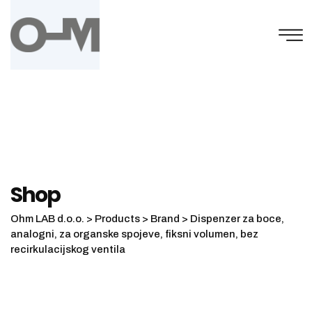
Skip
to
content
Shop
Ohm LAB d.o.o.
>
Products
>
Brand
>
Dispenzer za boce,
analogni, za organske spojeve, fiksni volumen, bez
recirkulacijskog ventila