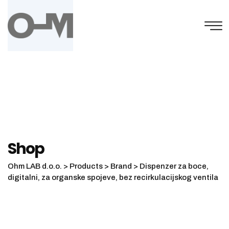
Skip
to
content
Shop
Ohm LAB d.o.o.
>
Products
>
Brand
>
Dispenzer za boce,
digitalni, za organske spojeve, bez recirkulacijskog ventila