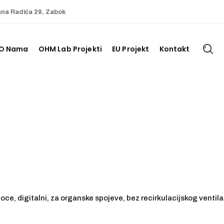
ana Radića 28, Zabok
O Nama
OHM Lab Projekti
EU Projekt
Kontakt
oce, digitalni, za organske spojeve, bez recirkulacijskog ventila