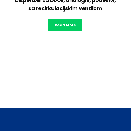
Dispenzer za boce, analogni, podesivi,
sa recirkulacijskim ventilom
Read More