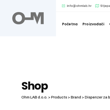
Skip
info@ohmlab.hr
Stjep
to
content
Početna
Proizvođači
Shop
Ohm LAB d.o.o.
>
Products
>
Brand
>
Dispenzer za b