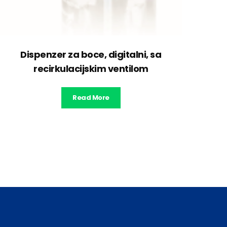
Dispenzer za boce, digitalni, sa
recirkulacijskim ventilom
Read More