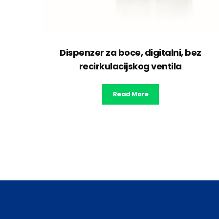
Dispenzer za boce, digitalni, bez
recirkulacijskog ventila
Read More