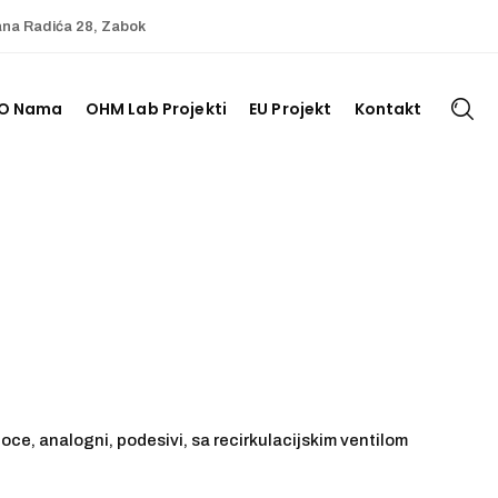
ana Radića 28, Zabok
O Nama
OHM Lab Projekti
EU Projekt
Kontakt
oce, analogni, podesivi, sa recirkulacijskim ventilom