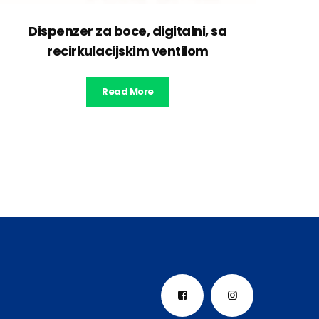
Dispenzer za boce, digitalni, sa
recirkulacijskim ventilom
Read More